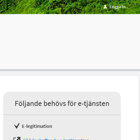
Logga in
u
Följande behövs för e-tjänsten
E-legitimation