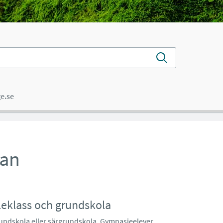
e.se
kan
oleklass och grundskola
rundskola eller särgrundskola. Gymnasieelever