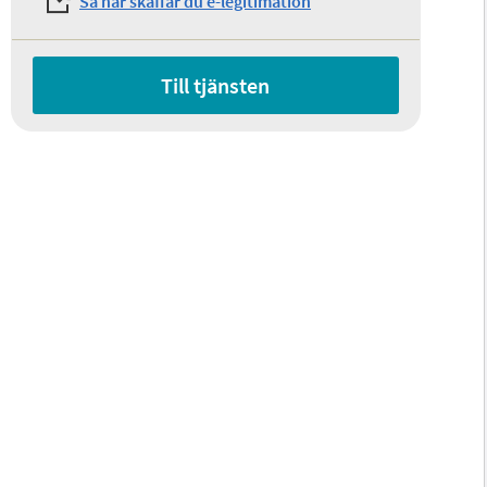
Så här skaffar du e-legitimation
Till tjänsten