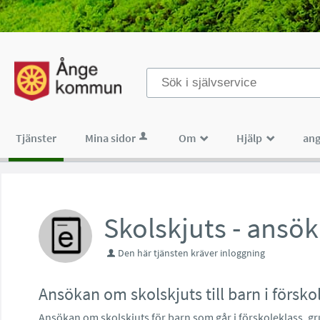
Välkommen
till
tjänster
-
Tjänster
Mina sidor
Om
Hjälp
ang
_
_
Ånge
kommun
Skolskjuts - ansö
Den här tjänsten kräver inloggning
Ansökan om skolskjuts till barn i försk
Ansökan om skolskjuts för barn som går i förskoleklass, g