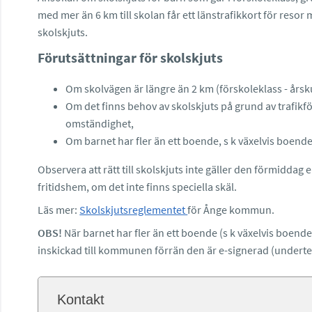
med mer än 6 km till skolan får ett länstrafikkort för resor me
skolskjuts.
Förutsättningar för skolskjuts
Om skolvägen är längre än 2 km (förskoleklass - årskur
Om det finns behov av skolskjuts på grund av trafikf
omständighet,
Om barnet har fler än ett boende, s k växelvis boen
Observera att rätt till skolskjuts inte gäller den förmiddag
fritidshem, om det inte finns speciella skäl.
Läs mer:
Skolskjutsreglementet
för Ånge kommun.
OBS!
När barnet har fler än ett boende (s k växelvis boen
inskickad till kommunen förrän den är e-signerad (undert
Kontakt