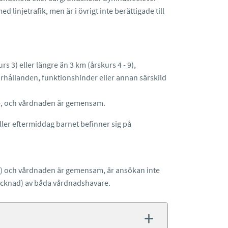
d linjetrafik, men är i övrigt inte berättigade till
s 3) eller längre än 3 km (årskurs 4 - 9),
örhållanden, funktionshinder eller annan särskild
de, och vårdnaden är gemensam.
 eller eftermiddag barnet befinner sig på
de) och vårdnaden är gemensam, är ansökan inte
ecknad) av båda vårdnadshavare.