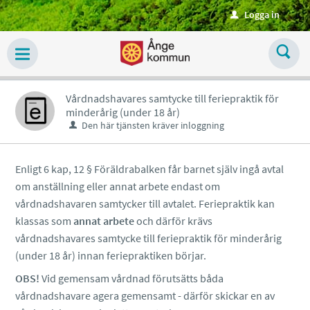
Välkommen
Logga in
u
till
tjänster
-
Ånge
Vårdnadshavares samtycke till feriepraktik för
minderårig (under 18 år)
kommun
Den här tjänsten kräver inloggning
Enligt 6 kap, 12 § Föräldrabalken får barnet själv ingå avtal
om anställning eller annat arbete endast om
vårdnadshavaren samtycker till avtalet. Feriepraktik kan
klassas som
annat arbete
och därför krävs
vårdnadshavares samtycke till feriepraktik för minderårig
(under 18 år) innan feriepraktiken börjar.
OBS!
Vid gemensam vårdnad förutsätts båda
vårdnadshavare agera gemensamt - därför skickar en av