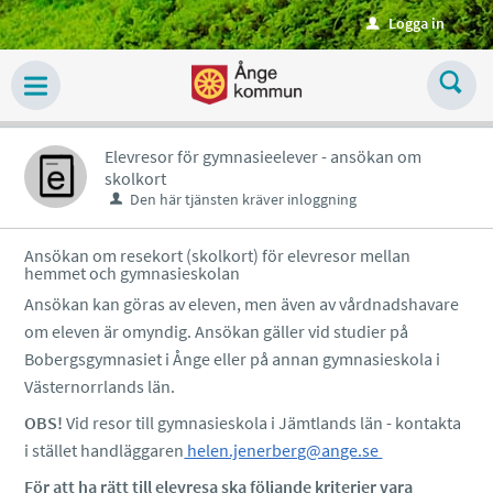
Välkommen
Logga in
u
till
tjänster
-
Ånge
Elevresor för gymnasieelever - ansökan om
skolkort
kommun
Den här tjänsten kräver inloggning
Ansökan om resekort (skolkort) för elevresor mellan
hemmet och gymnasieskolan
Ansökan kan göras av eleven, men även av vårdnadshavare
om eleven är omyndig. Ansökan gäller vid studier på
Bobergsgymnasiet i Ånge eller på annan gymnasieskola i
Västernorrlands län.
OBS!
Vid resor till gymnasieskola i Jämtlands län - kontakta
i stället handläggaren
helen.jenerberg@ange.se
För att ha rätt till elevresa ska följande kriterier vara