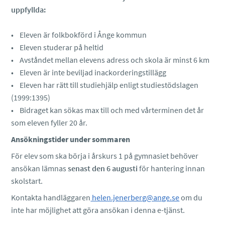
uppfyllda:
• Eleven är folkbokförd i Ånge kommun
• Eleven studerar på heltid
• Avståndet mellan elevens adress och skola är minst 6 km
• Eleven är inte beviljad inackorderingstillägg
• Eleven har rätt till studiehjälp enligt studiestödslagen
(1999:1395)
• Bidraget kan sökas max till och med vårterminen det år
som eleven fyller 20 år.
Ansökningstider under sommaren
För elev som ska börja i årskurs 1 på gymnasiet behöver
ansökan lämnas
senast den 6 augusti
för hantering innan
skolstart.
Kontakta handläggaren
helen.jenerberg@ange.se
om du
inte har möjlighet att göra ansökan i denna e-tjänst.