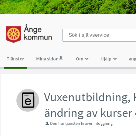
Välkommen
till
tjänster
-
Tjänster
Mina sidor
Om
Hjälp
ang
_
_
Ånge
kommun
Vuxenutbildning,
ändring av kurser
Den här tjänsten kräver inloggning