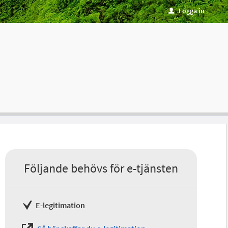
Logga in
u
Följande behövs för e-tjänsten
E-legitimation