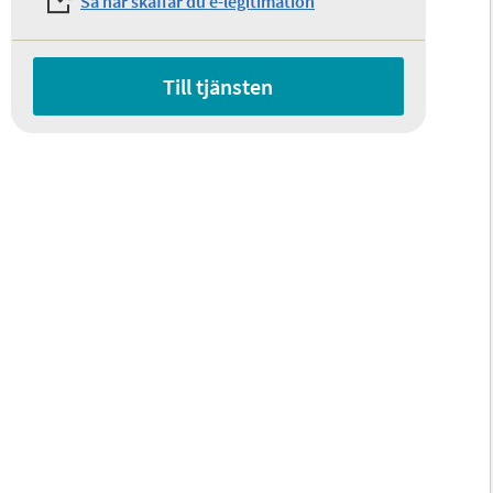
Så här skaffar du e-legitimation
Till tjänsten