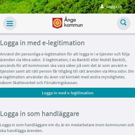
Välkommen
Logga in
u
till
tjänster
-
Logga in med e-legitimation
Ånge
kommun
Använd din personliga e-legitimation för att logga in i e-tjänster och följa
ärenden via Mina sidor. E-legitimation, t ex BankID eller Mobilt BankID,
används för att kommunen ska vara säker på vem det är som använt e-
tjänsten samt att rätt person får tillgång till rätt ärenden via Mina sidor. Din
e-legitimation använder du även vid kontakt med andra myndigheter,
såsom Skatteverket och Försäkringskassan.
Logga in som handläggare
Logga in som handläggare om du är en medarbetare inom kommunen och
ska handlägga ärenden.